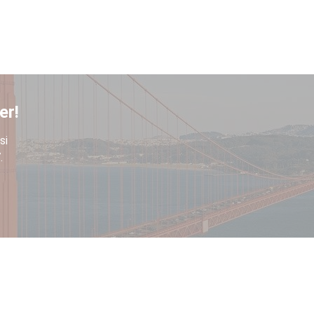
er!
si
.