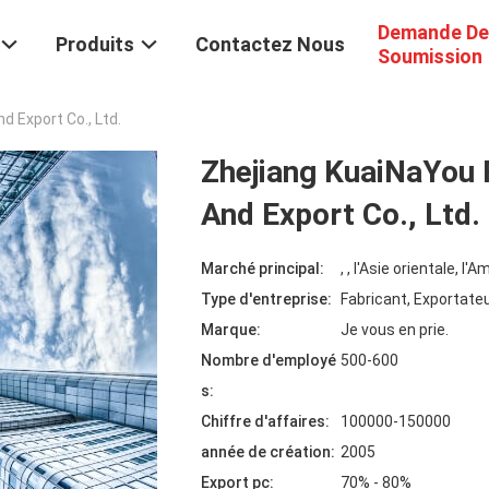
Demande De
Produits
Contactez Nous
Soumission
d Export Co., Ltd.
Zhejiang KuaiNaYou 
And Export Co., Ltd.
Marché principal:
, , l'Asie orientale, 
Type d'entreprise:
Fabricant, Exportate
Marque:
Je vous en prie.
Nombre d'employé
500-600
s:
Chiffre d'affaires:
100000-150000
année de création:
2005
Export pc:
70% - 80%