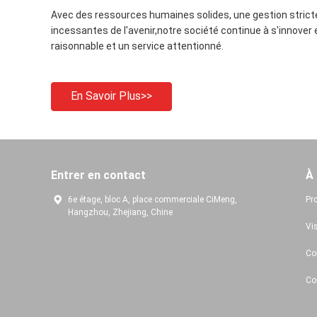
Avec des ressources humaines solides, une gestion stricte d
incessantes de l'avenir,notre société continue à s'innover 
raisonnable et un service attentionné.
En Savoir Plus>>
Entrer en contact
À
6e étage, bloc A, place commerciale CiMeng,
Pro
Hangzhou, Zhejiang, Chine
Vis
Con
Co