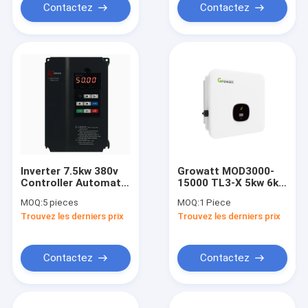
Contactez
Contactez
Inverter 7.5kw 380v
Growatt MOD3000-
Controller Automatic
15000 TL3-X 5kw 6kw
Start With Mppt
8kw 9kw 10kw 12kw
MOQ:
5 pieces
MOQ:
1 Piece
Function For Solar
15kw on grid tie 3
Trouvez les derniers prix
Trouvez les derniers prix
Irrigation System
phase solar inverter
167.5*185.8*80mm
425*387*178 mm
Contactez
Contactez