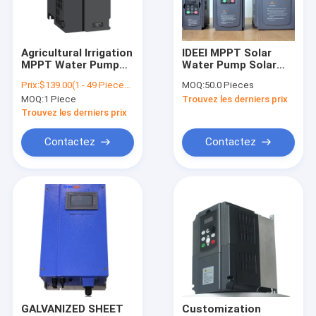
Contact
Agricultural Irrigation
IDEEI MPPT Solar
MPPT Water Pump
Water Pump Solar
Invertisseur de fréquence du moteur
Solar Inverter 3
Water Pump Control
Prix:
$139.00(1 - 49 Pieces) $135.00(50 - 199 Pieces) $119.00(>=200 Pieces)
MOQ:
50.0 Pieces
Phase 380V 4Kw
DC Input 900V 55KW
MOQ:
1 Piece
Trouvez les derniers prix
Solar Inverter For
GD200-PV Solar
Invertisseur à fréquence variable
Submersible Pump
Water Pump
Trouvez les derniers prix
Frequency Inverter
For Irrigation AC
Inverseur basse fréquence
Contactez
Contactez
Drive VFD
inverseur monophasé
Inverseur triphasé
inverseur solaire de pompe
Onduleur AC Réacteur
Servo moteur à courant alternatif
GALVANIZED SHEET
Customization