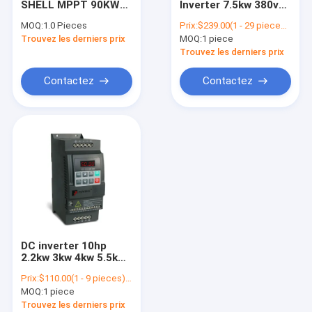
SHELL MPPT 90KW
Inverter 7.5kw 380v
Écran tactile de HMI
HIGH QUALITY THREE
Control Solar Three
MOQ:
1.0 Pieces
Prix:
$239.00(1 - 29 pieces) $237.00(30 - 49 pieces) $235.00(>=50 pieces)
PHASE DC 800V AC
Phase Motor
Trouvez les derniers prix
Commande de moteur pas à pas
MOQ:
1 piece
380V to 440V SOLAR
330*198*235 Speed ​​
PUMP INVERTER
Inverter
Trouvez les derniers prix
Contactez
Contactez
DC inverter 10hp
2.2kw 3kw 4kw 5.5kw
frequency vfd pump
Prix:
$110.00(1 - 9 pieces) $107.00(10 - 49 pieces) $102.00(>=50 pieces)
ac inverter water
MOQ:
1 piece
pump solar inverter
Trouvez les derniers prix