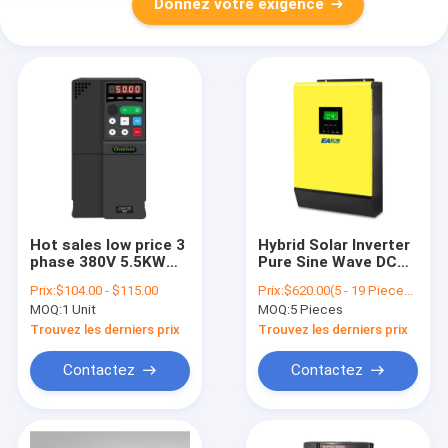
Donnez votre exigence
Hot sales low price 3
Hybrid Solar Inverter
phase 380V 5.5KW
Pure Sine Wave DC
HP7.5 Solar Pump
450Vdc Hybrid
Prix:
$104.00 - $115.00
Prix:
$620.00(5 - 19 Pieces) $605.00(20 - 49 Pieces) $590.00(>=50 Pieces)
Inverter for solar
Inverter 24V to
MOQ:
1 Unit
MOQ:
5 Pieces
water pump system
48Vdc 5Kva 4000W
230Vac MPPT Solar
Trouvez les derniers prix
Trouvez les derniers prix
Power Inverter
System
Contactez
Contactez