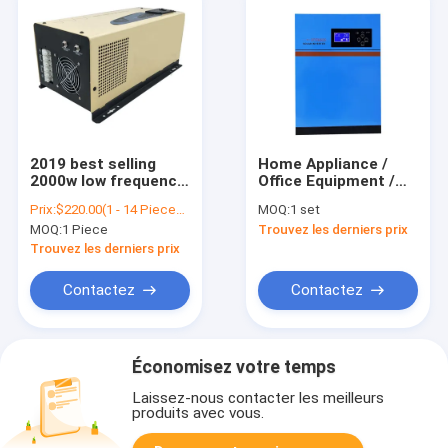
2019 best selling
Home Appliance /
2000w low frequency
Office Equipment /
pure sine wave power
Solar System 5kw
Prix:
$220.00(1 - 14 Pieces) $210.00(15 - 29 Pieces) $200.00(>=30 Pieces)
MOQ:
1 set
star w7 hybrid off
5.5kw High Frequency
MOQ:
1 Piece
Trouvez les derniers prix
grid solar water
Hybrid Solar Inverter
pump inverter
Off Grid Hybrid
Trouvez les derniers prix
470*220*180mm/pc
Inverter
Contactez
Contactez
Économisez votre temps
Laissez-nous contacter les meilleurs
produits avec vous.