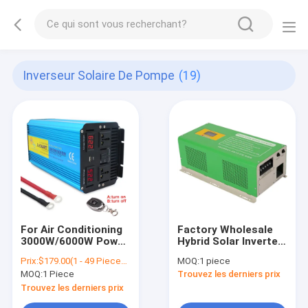
Inverseur Solaire De Pompe
(19)
For Air Conditioning
Factory Wholesale
3000W/6000W Power
Hybrid Solar Inverter
Inverter Pure Sine
and High Quality Grid
Prix:
$179.00(1 - 49 Pieces) $169.00(50 - 99 Pieces) $159.00(>=100 Pieces)
MOQ:
1 piece
Wave 12V DC To AC
Tied Solar Panel 1kw
MOQ:
1 Piece
Trouvez les derniers prix
220V Function Car
5KW Inverter
Inverter Solar Pump
265*225*610mm
Trouvez les derniers prix
Pump Drill Using