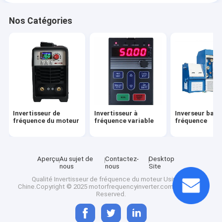
Nos Catégories
Invertisseur de
Invertisseur à
Inverseur bass
fréquence du moteur
fréquence variable
fréquence
Aperçu
Au sujet de
Contactez-
Desktop
nous
nous
Site
Qualité
Invertisseur de fréquence du moteur
Usine De
Chine.Copyright © 2025 motorfrequencyinverter.com. All Rights
Reserved.