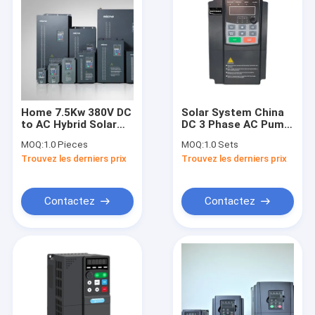
Home 7.5Kw 380V DC
Solar System China
to AC Hybrid Solar
DC 3 Phase AC Pump
Pump Inverter
Frequency Converter
MOQ:
1.0 Pieces
MOQ:
1.0 Sets
without Battery for
Sun Solar Power
Trouvez les derniers prix
Trouvez les derniers prix
Submersible and
Inverter 1.5kw 2.2kw
Surface Water Pump
3.7kw VFD
Contactez
Contactez
Accueil
Produits
A propos de nous