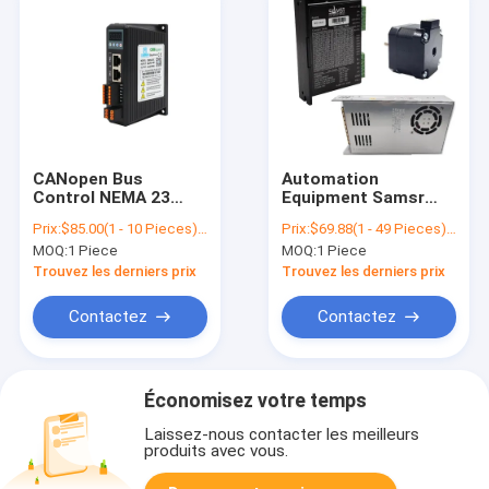
CANopen Bus
Automation
Control NEMA 23
Equipment Samsr
Digital Driver CIA301
NEMA 17 Stepper
Prix:
$85.00(1 - 10 Pieces) $78.00(11 - 50 Pieces) $75.00(>=51 Pieces)
Prix:
$69.88(1 - 49 Pieces) $65.88(50 - 199 Pieces) $60.88(200 - 499 Pieces) $56.88(>=500 Pieces)
RS-485 Step
Motor 4lead Drive
MOQ:
1 Piece
MOQ:
1 Piece
2DM556-RC 2DM556-
145W Bipolar
RC Communication
Changing Power
Trouvez les derniers prix
Trouvez les derniers prix
Supply 1.5A 42Ncm
(60oz.in) for 3D
Contactez
Contactez
Printer/CNC
Économisez votre temps
Laissez-nous contacter les meilleurs
produits avec vous.