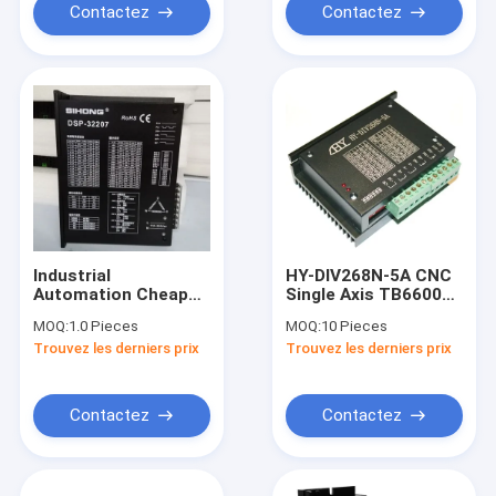
TMC2100-LA-T
Contactez
Contactez
TMC2100-LA-T
Industrial
HY-DIV268N-5A CNC
Automation Cheap
Single Axis TB6600
Price DSP-32207
0.2A-5A Stepper
MOQ:
1.0 Pieces
MOQ:
10 Pieces
3Phase Stepper
Motor Driver Dual
Trouvez les derniers prix
Trouvez les derniers prix
Motor Driver (86 110
Phase Hybrid
130 Drive Motor)
Controller
With 220V Voltage
Contactez
Contactez