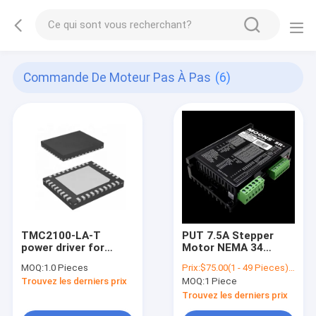
Commande De Moteur Pas À Pas
(6)
TMC2100-LA-T
PUT 7.5A Stepper
power driver for
Motor NEMA 34
stepper motors
Drivers 24-75Vdc
MOQ:
1.0 Pieces
Prix:
$75.00(1 - 49 Pieces) $72.00(50 - 99 Pieces) $69.00(100 - 499 Pieces) $66.00(>=500 Pieces)
stepper motors
NEMA 34 Stepper
Trouvez les derniers prix
MOQ:
1 Piece
standalone smart
Motor Drive SR8--
steering driver
Plus SR8-Plus
Trouvez les derniers prix
integrated circurts