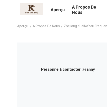
A Propos De
Aperçu
Nous
Aperçu
/
A Propos De Nous
/
Zhejiang KuaiNaYou Frequency
Personne à contacter :
Franny