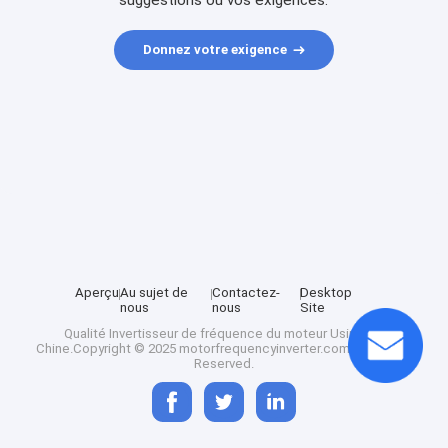
suggestions ou vos exigences.
Donnez votre exigence
Aperçu
Au sujet de
Contactez-
Desktop
nous
nous
Site
Qualité
Invertisseur de fréquence du moteur
Usine De
Chine.Copyright © 2025 motorfrequencyinverter.com. All Rights
Reserved.