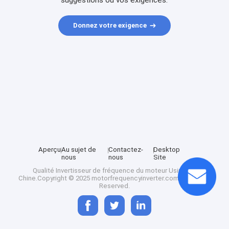
suggestions ou vos exigences.
Donnez votre exigence
Aperçu
Au sujet de
Contactez-
Desktop
nous
nous
Site
Qualité
Invertisseur de fréquence du moteur
Usine De
Chine.Copyright © 2025 motorfrequencyinverter.com. All Rights
Reserved.